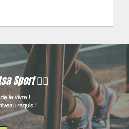
 Sport 🏋️‍♀️
de le vivre !
iveau requis !