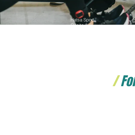
Hatsa Sport
D
Ossès &
5
Bassussarry
/
For