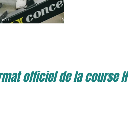
Intensité :
urée :
0 minutes
Élevée 🔥
mat officiel de la course 