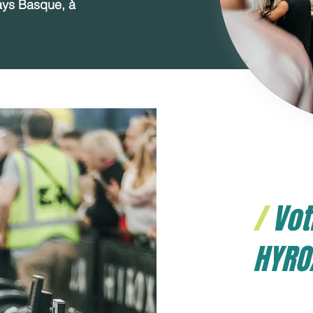
ys Basque, à
/
Vot
HYR