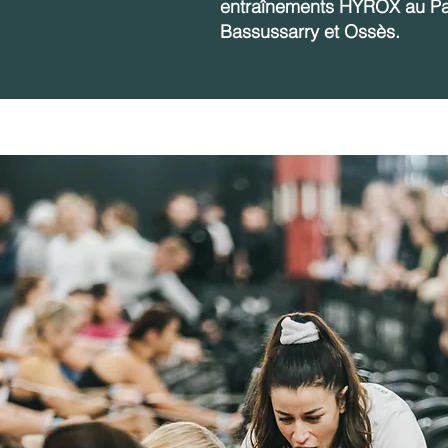
entraînements HYROX au Pa
Bassussarry et Ossès.