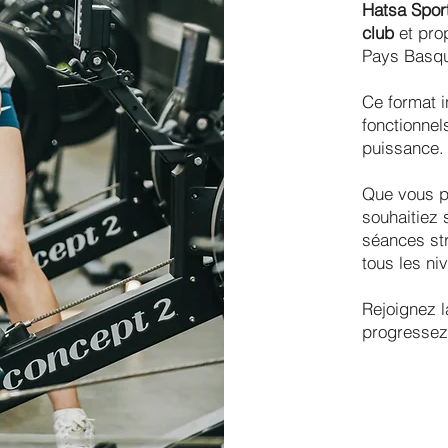
Hatsa Sport
club
et pr
Pays Basqu
Ce format i
fonctionnel
puissance.
Que vous p
souhaitiez 
séances st
tous les ni
Rejoignez 
progressez