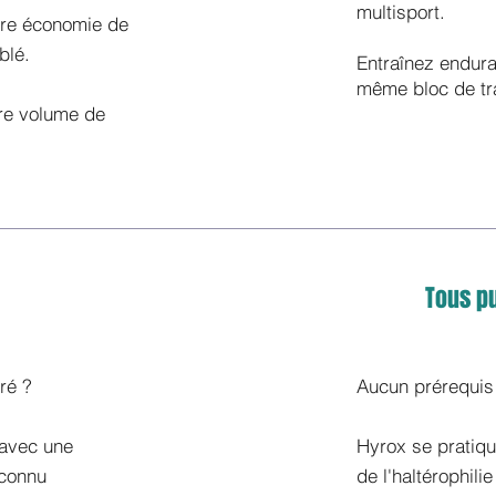
multisport.
tre économie de
blé.
Entraînez endura
même bloc de tra
tre volume de
Tous pu
ré ?
Aucun prérequis 
 avec une
Hyrox se pratiqu
econnu
de l'haltérophili