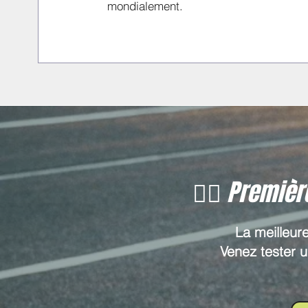
mondialement.
🏋️‍♀️ Premi
La meilleure
Venez tester 