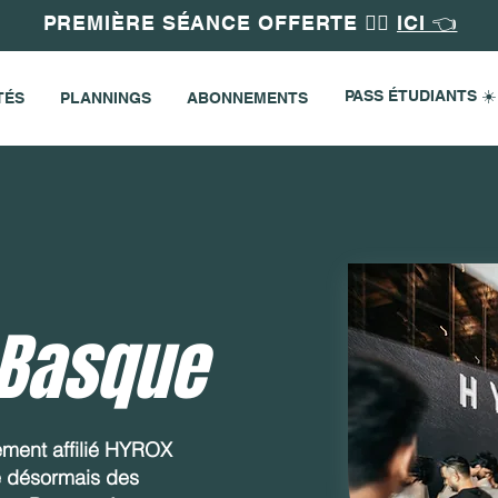
PREMIÈRE SÉANCE OFFERTE 🏋️‍♀️
ICI 👈
PASS ÉTUDIANTS ☀️
TÉS
PLANNINGS
ABONNEMENTS
 Basque
lement affilié HYROX
 désormais des